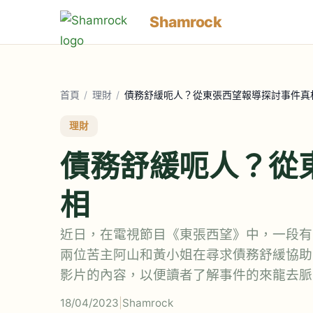
Shamrock
首頁
/
理財
/
債務舒緩呃人？從東張西望報導探討事件真
理財
債務舒緩呃人？從
相
近日，在電視節目《東張西望》中，一段有
兩位苦主阿山和黃小姐在尋求債務舒緩協助
影片的內容，以便讀者了解事件的來龍去脈
18/04/2023
|
Shamrock