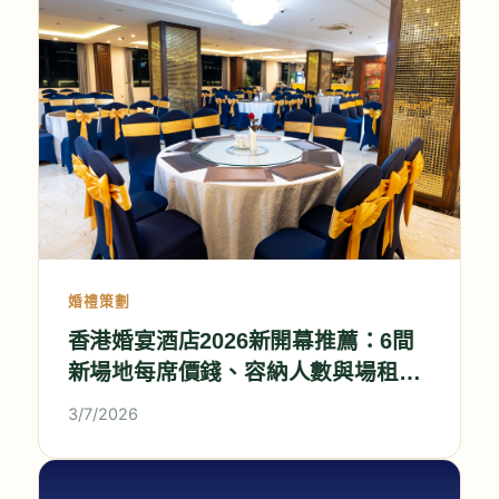
婚禮策劃
香港婚宴酒店2026新開幕推薦：6間
新場地每席價錢、容納人數與場租比
較
3/7/2026