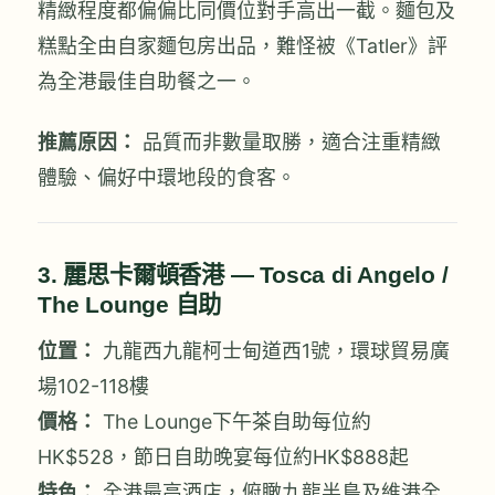
精緻程度都偏偏比同價位對手高出一截。麵包及
糕點全由自家麵包房出品，難怪被《Tatler》評
為全港最佳自助餐之一。
推薦原因：
品質而非數量取勝，適合注重精緻
體驗、偏好中環地段的食客。
3. 麗思卡爾頓香港 — Tosca di Angelo /
The Lounge 自助
位置：
九龍西九龍柯士甸道西1號，環球貿易廣
場102-118樓
價格：
The Lounge下午茶自助每位約
HK$528，節日自助晚宴每位約HK$888起
特色：
全港最高酒店，俯瞰九龍半島及維港全