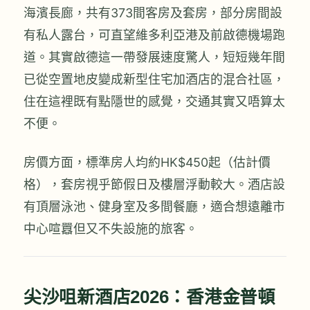
海濱長廊，共有373間客房及套房，部分房間設
有私人露台，可直望維多利亞港及前啟德機場跑
道。其實啟德這一帶發展速度驚人，短短幾年間
已從空置地皮變成新型住宅加酒店的混合社區，
住在這裡既有點隱世的感覺，交通其實又唔算太
不便。
房價方面，標準房人均約HK$450起（估計價
格），套房視乎節假日及樓層浮動較大。酒店設
有頂層泳池、健身室及多間餐廳，適合想遠離市
中心喧囂但又不失設施的旅客。
尖沙咀新酒店2026：香港金普頓