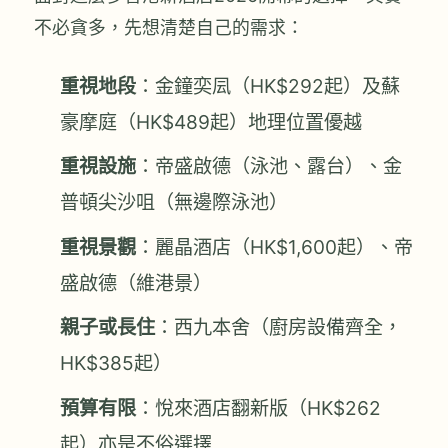
不必貪多，先想清楚自己的需求：
重視地段
：金鐘奕凨（HK$292起）及蘇
豪摩庭（HK$489起）地理位置優越
重視設施
：帝盛啟德（泳池、露台）、金
普頓尖沙咀（無邊際泳池）
重視景觀
：麗晶酒店（HK$1,600起）、帝
盛啟德（維港景）
親子或長住
：西九本舍（廚房設備齊全，
HK$385起）
預算有限
：悅來酒店翻新版（HK$262
起）亦是不俗選擇