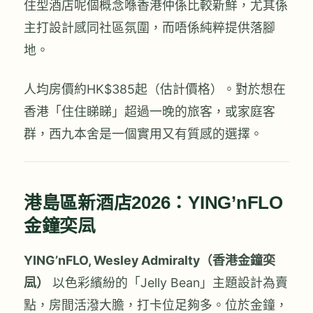
住型酒店呢個概念喺香港仲係比較新鮮，尤其係
主打設計感同社區氛圍，而唔係純粹提供落腳
地。
人均房價約HK$385起（估計價格）。對於想在
香港「住住睇睇」超過一晚的旅客，或家庭客
群，西九本舍是一個實用又有質感的選擇。
港島區新酒店2026：YING’nFLO
金鐘奕凨
YING’nFLO, Wesley Admiralty（香港金鐘奕
凨）
以色彩繽紛的「Jelly Bean」主題設計為賣
點，房間活潑大膽，打卡位足夠多。位於金鐘，