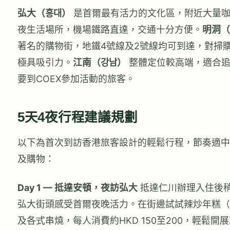
弘大（홍대）
是首爾最有活力的文化區，附近大量咖
夜生活場所，機場鐵路直達，交通十分方便。
明洞（
著名的購物街，地鐵4號線及2號線均可到達，對掃
極具吸引力。
江南（강남）
整體定位較高端，適合追
要到COEX參加活動的旅客。
5天4夜行程建議規劃
以下為首次到訪香港旅客設計的輕鬆行程，節奏適中
及購物：
Day 1 — 抵達安頓，夜訪弘大
抵達仁川辦理入住後
弘大街頭感受首爾夜晚活力。在街邊試試辣炒年糕（
及各式串燒，每人消費約HKD 150至200，輕鬆開