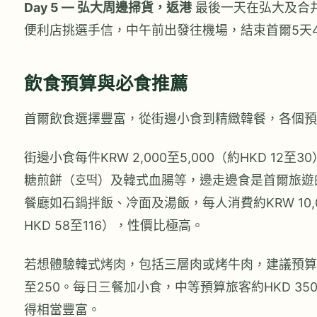
Day 5 — 弘大周邊掃貨，返港
最後一天在弘大及合
便利店挑選手信，中午前出發往機場，結束首爾5天
飲食預算與必食推薦
首爾飲食選擇豐富，從街邊小食到精緻韓餐，各個預
街邊小食每件KRW 2,000至5,000（約HKD 12
糖煎餅（호떡）及韓式血腸等，邊走邊食是首爾旅遊
餐廳如石鍋拌飯、冷面及湯飯，每人消費約KRW 10,00
HKD 58至116），性價比極高。
若想體驗韓式烤肉，包括三層肉或烤牛肉，建議預算每人
至250。每日三餐加小食，中等預算旅客約HKD 35
得相當豐富。