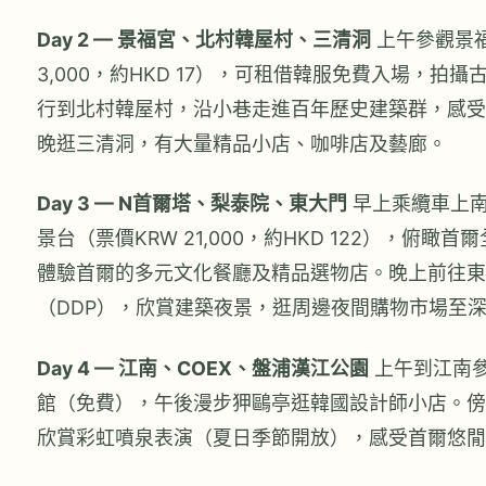
Day 2 — 景福宮、北村韓屋村、三清洞
上午參觀景福
3,000，約HKD 17），可租借韓服免費入場，拍
行到北村韓屋村，沿小巷走進百年歷史建築群，感受
晚逛三清洞，有大量精品小店、咖啡店及藝廊。
Day 3 — N首爾塔、梨泰院、東大門
早上乘纜車上南
景台（票價KRW 21,000，約HKD 122），俯瞰
體驗首爾的多元文化餐廳及精品選物店。晚上前往東
（DDP），欣賞建築夜景，逛周邊夜間購物市場至
Day 4 — 江南、COEX、盤浦漢江公園
上午到江南參
館（免費），午後漫步狎鷗亭逛韓國設計師小店。傍
欣賞彩虹噴泉表演（夏日季節開放），感受首爾悠閒