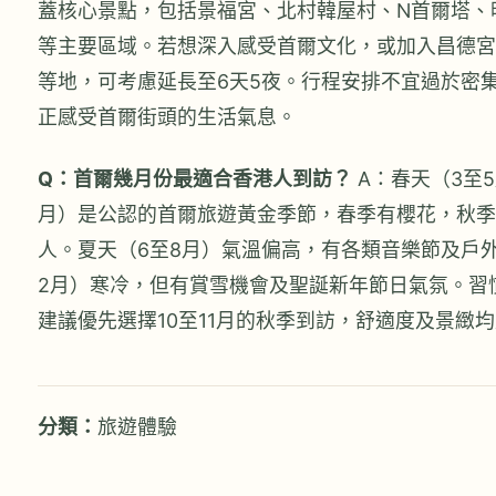
蓋核心景點，包括景福宮、北村韓屋村、N首爾塔、
等主要區域。若想深入感受首爾文化，或加入昌德宮
等地，可考慮延長至6天5夜。行程安排不宜過於密
正感受首爾街頭的生活氣息。
Q：首爾幾月份最適合香港人到訪？
A：春天（3至5
月）是公認的首爾旅遊黃金季節，春季有櫻花，秋季
人。夏天（6至8月）氣溫偏高，有各類音樂節及戶外
2月）寒冷，但有賞雪機會及聖誕新年節日氣氛。習
建議優先選擇10至11月的秋季到訪，舒適度及景緻
分類：
旅遊體驗