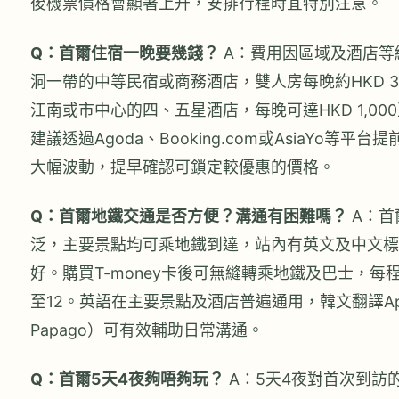
後機票價格會顯著上升，安排行程時宜特別注意。
Q：首爾住宿一晚要幾錢？
A：費用因區域及酒店等
洞一帶的中等民宿或商務酒店，雙人房每晚約HKD 3
江南或市中心的四、五星酒店，每晚可達HKD 1,000
建議透過Agoda、Booking.com或AsiaYo等平
大幅波動，提早確認可鎖定較優惠的價格。
Q：首爾地鐵交通是否方便？溝通有困難嗎？
A：首
泛，主要景點均可乘地鐵到達，站內有英文及中文標
好。購買T-money卡後可無縫轉乘地鐵及巴士，每程
至12。英語在主要景點及酒店普遍通用，韓文翻譯App
Papago）可有效輔助日常溝通。
Q：首爾5天4夜夠唔夠玩？
A：5天4夜對首次到訪