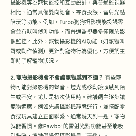
攝影機專為寵物監控和互動設計，與普通監視器
相比，通常具備雙向語音、零食投餵、雷射光點
陪玩等功能。例如，Furbo狗狗攝影機能投餵零
食並有吠叫偵測功能，而普通監視器多僅限於影
像監控。此外，寵物攝影機的AI功能（如寵物叫
聲或動作偵測）更針對寵物行為優化，方便飼主
即時了解寵物狀況。
2. 寵物攝影機會不會讓寵物感到不適？
有些寵
物可能對攝影機的聲音、燈光或移動鏡頭感到陌
生或不安，尤其是初次使用時。建議飼主逐步讓
寵物適應，例如先讓攝影機靜態運行，並搭配零
食或玩具建立正面聯繫。通常幾天到一週，寵物
就能習慣。像Pawbo⁺的雷射光點功能甚至能吸
引貓咪，讓牠們覺得攝影機是「玩伴」。