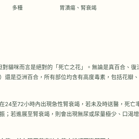
多種
胃潰瘍、腎衰竭
，但對貓咪而言是絕對的「死亡之花」。無論是真百合、復
er Lily）還是亞洲百合，所有部位均含有高度毒素，包括花瓣、
在24至72小時內出現急性腎衰竭，若未及時送醫，死亡
振；若進展至腎衰竭，則會出現無尿或尿量極少、口渴增