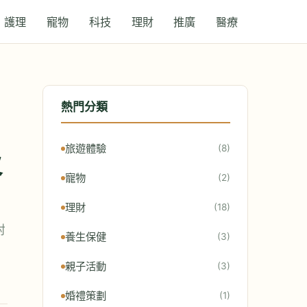
護理
寵物
科技
理財
推廣
醫療
熱門分類
旅遊體驗
(8)
及
寵物
(2)
理財
(18)
附
養生保健
(3)
親子活動
(3)
婚禮策劃
(1)