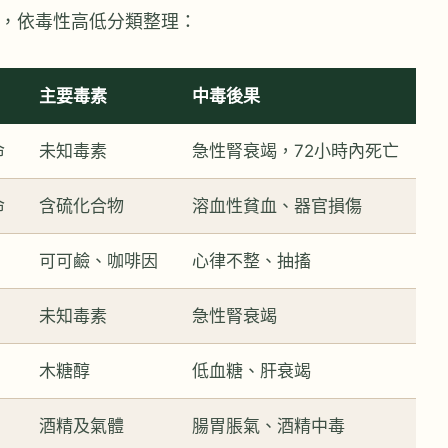
物，依毒性高低分類整理：
主要毒素
中毒後果
命
未知毒素
急性腎衰竭，72小時內死亡
命
含硫化合物
溶血性貧血、器官損傷
可可鹼、咖啡因
心律不整、抽搐
未知毒素
急性腎衰竭
木糖醇
低血糖、肝衰竭
酒精及氣體
腸胃脹氣、酒精中毒