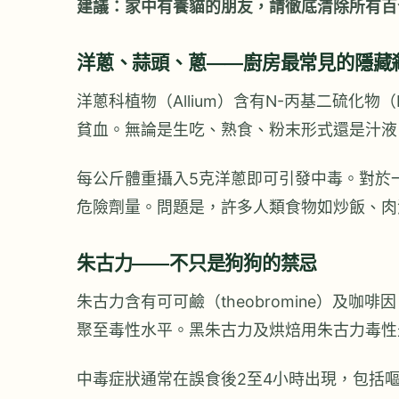
建議：家中有養貓的朋友，請徹底清除所有百
洋蔥、蒜頭、蔥——廚房最常見的隱藏
洋蔥科植物（Allium）含有N-丙基二硫化物（N-
貧血。無論是生吃、熟食、粉末形式還是汁液
每公斤體重攝入5克洋蔥即可引發中毒。對於
危險劑量。問題是，許多人類食物如炒飯、肉
朱古力——不只是狗狗的禁忌
朱古力含有可可鹼（theobromine）及
聚至毒性水平。黑朱古力及烘焙用朱古力毒性
中毒症狀通常在誤食後2至4小時出現，包括