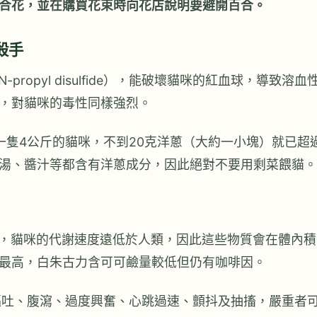
合花，並在購買花束時向花店說明要避開百合。
殺手
propyl disulfide），能破壞貓咪的紅血球，導致溶血
，對貓咪的毒性同樣強烈。
一隻4公斤的貓咪，不到20克洋蔥（大約一小塊）就已超
湯、醬汁等都含有洋蔥成分，因此絕對不要用剩菜餵貓。
咖啡因，貓咪的代謝速度遠低於人類，因此這些物質會在體內積
最高，白朱古力含可可鹼量較低但仍有咖啡因。
嘔吐、腹瀉、過度興奮、心跳過速、顫抖及抽搐，嚴重者