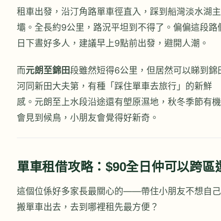
租車出發，沿汀角路單車徑直入，踩到船灣淡水湖主
壩。全長約9公里，路況平坦到不得了。偏偏這段路
日下晝好多人，建議早上9點前出發，避開人潮。
而
元朗至錦田
段雖然短得6公里，但居然可以睇到錦
河同新田大夫第，有種「踩住單車去旅行」的新鮮
感。元朗至上水段沿途還有塱原濕地，秋冬季節有機
會見到候鳥，小朋友會覺得好新奇。
單車租借攻略：$90全日仲可以跨區
這個位係好多家長最關心的——帶住小朋友不想自己
搬單車出去，去到哪裡租先最方便？