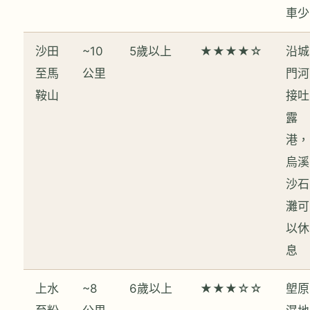
車少
沙田
~10
5歲以上
★★★★☆
沿城
至馬
公里
門河
鞍山
接吐
露
港，
烏溪
沙石
灘可
以休
息
上水
~8
6歲以上
★★★☆☆
塱原