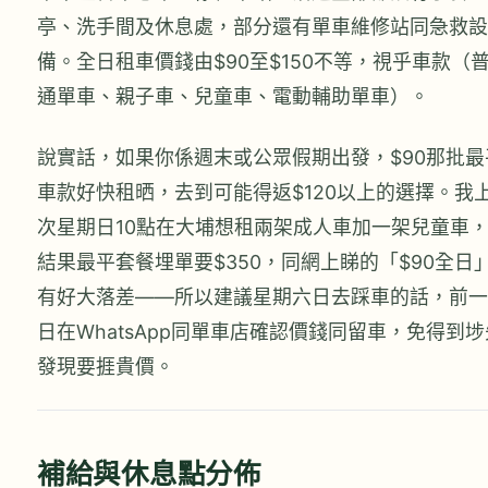
亭、洗手間及休息處，部分還有單車維修站同急救設
備。全日租車價錢由$90至$150不等，視乎車款（
通單車、親子車、兒童車、電動輔助單車）。
說實話，如果你係週末或公眾假期出發，$90那批最
車款好快租晒，去到可能得返$120以上的選擇。我
次星期日10點在大埔想租兩架成人車加一架兒童車
結果最平套餐埋單要$350，同網上睇的「$90全日
有好大落差——所以建議星期六日去踩車的話，前一
日在WhatsApp同單車店確認價錢同留車，免得到埗
發現要捱貴價。
補給與休息點分佈