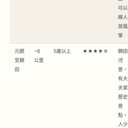
可以
睇人
放風
箏
元朗
~6
5歲以上
★★★★☆
錦田
至錦
公里
河
田
景，
有大
夫第
歷史
景
點，
人少