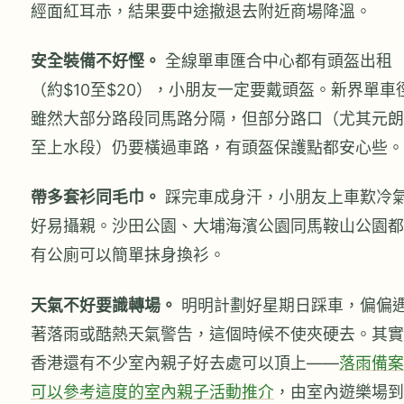
經面紅耳赤，結果要中途撤退去附近商場降溫。
安全裝備不好慳。
全線單車匯合中心都有頭盔出租
（約$10至$20），小朋友一定要戴頭盔。新界單車
雖然大部分路段同馬路分隔，但部分路口（尤其元朗
至上水段）仍要橫過車路，有頭盔保護點都安心些。
帶多套衫同毛巾。
踩完車成身汗，小朋友上車歎冷
好易攝親。沙田公園、大埔海濱公園同馬鞍山公園都
有公廁可以簡單抹身換衫。
天氣不好要識轉場。
明明計劃好星期日踩車，偏偏
著落雨或酷熱天氣警告，這個時候不使夾硬去。其實
香港還有不少室內親子好去處可以頂上——
落雨備案
可以參考這度的室內親子活動推介
，由室內遊樂場到