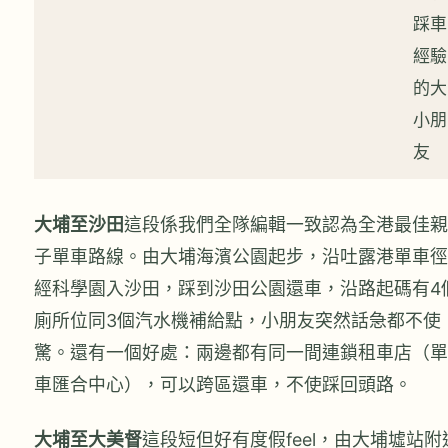
踩車
經驗
的大
小朋
友
大埔至沙田
這段係我們全隊編輯一致認為全港最佳親
子單車路線。由大埔海濱公園起步，沿吐露港單車徑
經科學園入沙田，踩到沙田公園還車，沿路起碼有4
廁所位同3個汽水機補給點，小朋友突然話急都不使
驚。還有一個好處：兩邊都有同一間連鎖租車店（單
車匯合中心），可以跨區還車，不使踩回頭路。
大埔至大美督
這段短但好有度假feel，由大埔墟站附