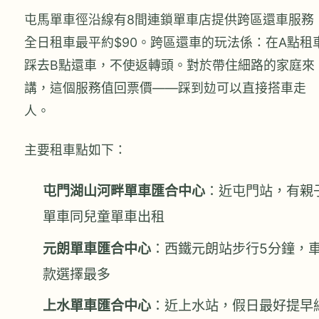
屯馬單車徑沿線有8間連鎖單車店提供跨區還車服務
全日租車最平約$90。跨區還車的玩法係：在A點租
踩去B點還車，不使返轉頭。對於帶住細路的家庭來
講，這個服務值回票價——踩到攰可以直接搭車走
人。
主要租車點如下：
屯門湖山河畔單車匯合中心
：近屯門站，有親
單車同兒童單車出租
元朗單車匯合中心
：西鐵元朗站步行5分鐘，
款選擇最多
上水單車匯合中心
：近上水站，假日最好提早