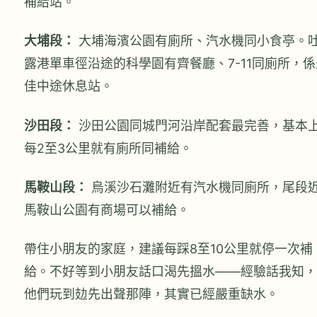
補給站。
大埔段：
大埔海濱公園有廁所、汽水機同小食亭。
露港單車徑沿途的科學園有齊餐廳、7-11同廁所，係
佳中途休息站。
沙田段：
沙田公園同城門河沿岸配套最完善，基本
每2至3公里就有廁所同補給。
馬鞍山段：
烏溪沙石灘附近有汽水機同廁所，尾段
馬鞍山公園有商場可以補給。
帶住小朋友的家庭，建議每踩8至10公里就停一次補
給。不好等到小朋友話口渴先搵水——經驗話我知，
他們玩到攰先出聲那陣，其實已經嚴重缺水。