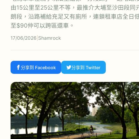
由15公里至25公里不等，最推介大埔至沙田段同
朗段，沿路補給充足又有廁所，連鎖租車店全日
至$90仲可以跨區還車。
17/06/2026
|
Shamrock
分享到 Facebook
分享到 Twitter