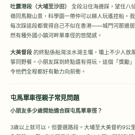
吐露港段（大埔至沙田）
全段沿住海邊踩，望住八
嶺同馬鞍山景，科學園一帶仲可以睇人玩遙控船。我
每次踩這段都覺得自己不似在香港——城門河那邊居
然有種外國小鎮河畔單車徑的悠閒感。
大美督段
的終點係船灣淡水湖主壩，壩上不少人放
箏同野餐。小朋友踩到終點還有得玩，這個「獎勵」
令他們全程都好有動力向前衝。
屯馬單車徑親子常見問題
小朋友多少歲開始適合踩屯馬單車徑？
3歲以上就可以，但要選路段。大埔至大美督約9公