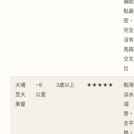
補給
點最
密，
完全
沒有
馬路
交叉
位
大埔
~9
3歲以上
★★★★★
船灣
至大
公里
淡水
美督
湖
旁，
全平
路，