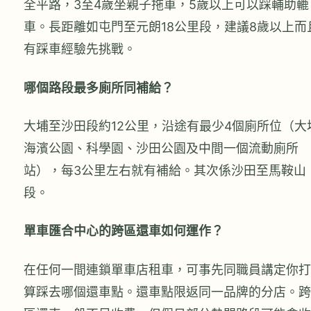
全平路，3至4歲坐親子拖車，5歲以上可以踩輔助轆
車。長距離如屯門至元朗18公里段，建議8歲以上而
有踩車經驗先挑戰。
哪個路段最多廁所同補給？
大埔至沙田段約12公里，沿途有最少4個廁所位（大
海濱公園、科學園、沙田公園及中間一個流動廁所
站），每3公里左右就有補給。其次係沙田至馬鞍山
段。
單車匯合中心的跨區還車如何運作？
在任何一間連鎖單車店租車，可事先同職員講定你打
算踩去哪個還車點。還車點限返同一品牌的分店。跨