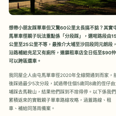
想帶小朋友踩單車但又驚60公里太長搞不掂？其實
馬單車徑親子玩法重點係「分段踩」，選啱路段由1
公里至25公里不等，最推介大埔至沙田段同元朗段
沿路補給充足又有廁所，連鎖租車店全日低至$90仲
可以跨區還車。
我同屋企人由屯馬單車徑2020年全線開通到而家，
後踩過最少5次分段，試過帶住個5歲同8歲的侄仔由
埔踩去馬鞍山，結果他們踩到不捨得停。以下係我們
累積返來的實戰親子單車路線攻略，涵蓋路線、租
車、補給同落雨備案。