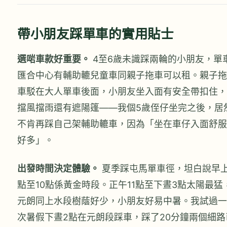
帶小朋友踩單車的實用貼士
選啱車款好重要。
4至6歲未識踩兩輪的小朋友，單
匯合中心有輔助轆兒童車同親子拖車可以租。親子拖
車駁在大人單車後面，小朋友坐入面有安全帶扣住，
擋風擋雨還有遮陽篷——我個5歲侄仔坐完之後，居
不肯再踩自己架輔助轆車，因為「坐在車仔入面舒服
好多」。
出發時間決定體驗。
夏季踩屯馬單車徑，坦白說早上
點至10點係黃金時段。正午11點至下晝3點太陽最猛
元朗同上水段樹蔭好少，小朋友好易中暑。我試過一
次暑假下晝2點在元朗段踩車，踩了20分鐘兩個細路