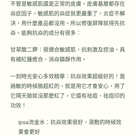
不管是敏感肌還是正常的皮膚，皮膚基層都存在
焱症因子，敏感肌的焱症就更嚴重了，炎症不解
決，用什麼產品都沒用。所以修復屏障就得先抗
焱。能夠抗焱的成分有很多：
甘草酸二鉀：很適合敏感肌，抗刺激及控油，具
有褪紅腫癒合、消焱鎮靜作用。
一刻時光安心多效精華：抗焱效果超級好的！我
過敏的時候臉超紅的，就是用它才會安心，用了
它隔天臉就沒那麼紅了，它還有祛痘、祛痘印的
功效！
ipsa流金水：抗焱效果很好，濕敷的時候效
果會更好