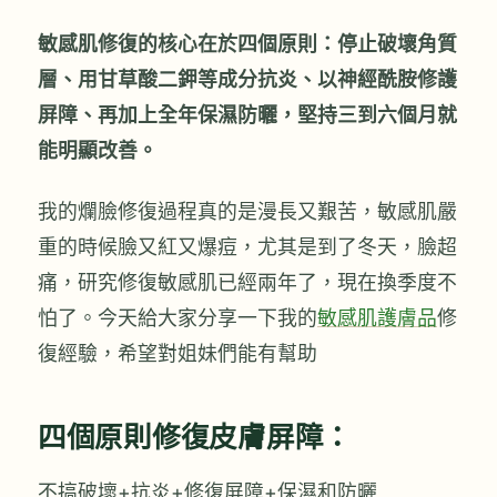
敏感肌修復的核心在於四個原則：停止破壞角質
層、用甘草酸二鉀等成分抗炎、以神經酰胺修護
屏障、再加上全年保濕防曬，堅持三到六個月就
能明顯改善。
我的爛臉修復過程真的是漫長又艱苦，敏感肌嚴
重的時候臉又紅又爆痘，尤其是到了冬天，臉超
痛，研究修復敏感肌已經兩年了，現在換季度不
怕了。今天給大家分享一下我的
敏感肌護膚品
修
復經驗，希望對姐妹們能有幫助
四個原則修復皮膚屏障：
不搞破壞+抗炎+修復屏障+保濕和防曬