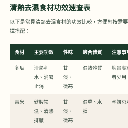
清熱去濕食材功效速查表
以下是常見清熱去濕食材的功效比較，方便您按需要
擇搭配：
食材
主要功效
性味
適合體質
注意事
冬瓜
清熱利
甘
濕熱體質
脾胃虛
水、消暑
淡、
者少用
止渴
微寒
薏米
健脾祛
甘
濕重、水
孕婦忌
濕、清熱
淡、
腫
排膿
微寒