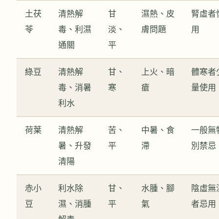
土茯
清熱解
甘
濕熱、皮
腎虛者
苓
毒、利濕
淡、
膚問題
用
通關
平
綠豆
清熱解
甘、
上火、暗
體寒者
毒、消暑
寒
瘡
量使用
利水
荷葉
清熱解
苦、
中暑、食
一般無
暑、升發
平
滯
別禁忌
清陽
赤小
利水除
甘、
水腫、腳
陰虛無
豆
濕、消腫
平
氣
者忌用