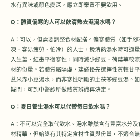
水有異味或顏色變深，應立即棄置不要飲用。
Q：體質偏寒的人可以飲清熱去濕湯水嗎？
A：可以，但需要調整食材配搭。偏寒體質（如手腳
凍、容易疲勞、怕冷）的人士，煲清熱湯水時可適量
入生薑、紅棗平衡寒性，同時減少綠豆、荷葉等較涼
材的份量。若體質屬陽虛，建議優先選擇性質較甘平
薏米赤小豆湯水，而非寒性明顯的土茯苓綠豆湯。如
疑問，可到中醫診所做體質辨識再決定。
Q：夏日養生湯水可以代替每日飲水嗎？
A：不可以完全取代飲水。湯水雖然含有豐富水分及
材精華，但始終有其特定食材性質與份量，不適合無