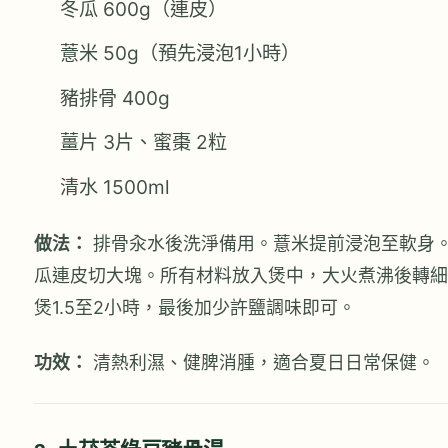
冬瓜 600g（連皮）
薏米 50g（預先浸泡1小時）
豬排骨 400g
薑片 3片、蜜棗 2粒
清水 1500ml
做法：
排骨汆水後洗淨備用。薏米提前浸泡至軟身
瓜連皮切大塊。所有材料放入煲中，大火煮沸後轉細
煲1.5至2小時，最後加少許鹽調味即可。
功效：
清熱利濕、健脾消腫，適合夏日日常保健。