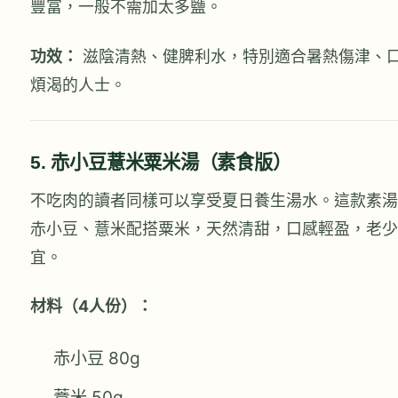
豐富，一般不需加太多鹽。
功效：
滋陰清熱、健脾利水，特別適合暑熱傷津、
煩渴的人士。
5. 赤小豆薏米粟米湯（素食版）
不吃肉的讀者同樣可以享受夏日養生湯水。這款素湯
赤小豆、薏米配搭粟米，天然清甜，口感輕盈，老少
宜。
材料（4人份）：
赤小豆 80g
薏米 50g