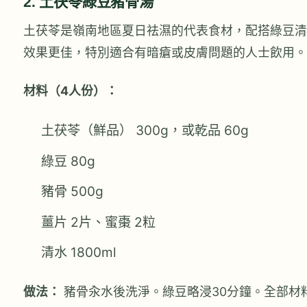
2. 土茯苓綠豆豬骨湯
土茯苓是嶺南地區夏日祛濕的代表食材，配搭綠豆清
效果更佳，特別適合有暗瘡或皮膚問題的人士飲用。
材料（4人份）：
土茯苓（鮮品） 300g，或乾品 60g
綠豆 80g
豬骨 500g
薑片 2片、蜜棗 2粒
清水 1800ml
做法：
豬骨汆水後洗淨。綠豆略浸30分鐘。全部材