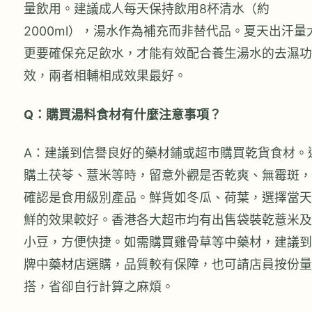
量飲用。建議成人每天保持飲用8杯清水（約
2000ml），湯水作為補充而非替代品。夏天出汗量
更要確保充足飲水，才能有效配合養生湯水的去濕功
效，兩者相輔相成效果最好。
Q：購買湯料食材有什麼注意事項？
A：建議到信譽良好的藥材鋪或超市購買乾貨食材。
購土茯苓、薏米等時，留意外觀是否乾爽、無霉斑，
確認是食用級別產品。鮮貨如冬瓜、荷葉，選擇當天
鮮的效果較好。香港各大超市均有出售袋裝乾薏米及
小豆，方便快捷。如需購買雞骨草等中藥材，建議到
牌中藥材店選購，品質較有保障，也可請店員按份量
搭，省卻自行計算之麻煩。