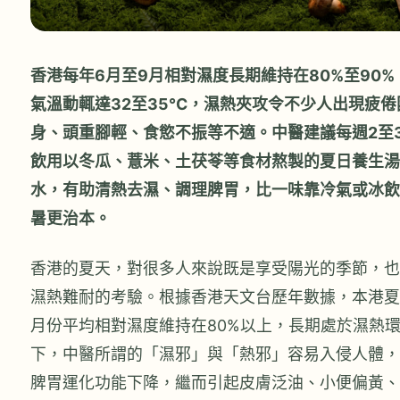
香港每年6月至9月相對濕度長期維持在80%至90%
氣溫動輒達32至35°C，濕熱夾攻令不少人出現疲倦
身、頭重腳輕、食慾不振等不適。中醫建議每週2至
飲用以冬瓜、薏米、土茯苓等食材熬製的夏日養生湯
水，有助清熱去濕、調理脾胃，比一味靠冷氣或冰飲
暑更治本。
香港的夏天，對很多人來說既是享受陽光的季節，也
濕熱難耐的考驗。根據香港天文台歷年數據，本港夏
月份平均相對濕度維持在80%以上，長期處於濕熱
下，中醫所謂的「濕邪」與「熱邪」容易入侵人體，
脾胃運化功能下降，繼而引起皮膚泛油、小便偏黃、