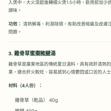
入煲中，大火滾起後轉細火煲1.5小時，飲用前加少
調味。
功效：
清熱解毒、利濕除煩，有助改善暗瘡及皮膚
問題。
3. 雞骨草蜜棗豬腱湯
雞骨草是廣東地區的傳統夏日湯料，具有疏肝清熱的
果，適合肝火較旺、容易感到心情鬱悶或口苦的人士
材料（4人份）：
雞骨草（乾品） 40g