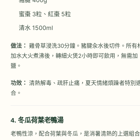
豬腱 400g
蜜棗 3粒、紅棗 5粒
清水 1500ml
做法：
雞骨草浸洗30分鐘。豬腱汆水後切件。所有
加水大火煮沸後，轉細火煲2小時即可飲用，無需加
鹽。
功效：
清熱解毒、疏肝止痛，夏天情緒煩躁者特別
合。
4. 冬瓜荷葉老鴨湯
老鴨性涼，配合荷葉與冬瓜，是消暑清熱的上選組合