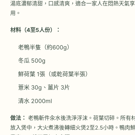
湯底濃郁清甜，口感清爽，適合一家人在悶熱天氣享
用。
材料（4至5人份）：
老鴨半隻（約600g）
冬瓜 500g
鮮荷葉 1張（或乾荷葉半張）
薏米 30g、薑片 3片
清水 2000ml
做法：
老鴨斬件汆水後洗淨浮沫。荷葉切碎。所有
放入煲中，大火煮沸後轉細火煲2至2.5小時。鴨肉