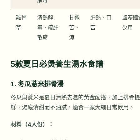
解毒
雞骨
清熱解
甘微
肝熱、口
虛寒體
草
毒、疏肝
苦、
苦
少用
散瘀
涼
5款夏日必煲養生湯水食譜
1. 冬瓜薏米排骨湯
冬瓜與薏米是夏日清熱去濕的黃金配搭，加上排骨提
鮮，湯底清甜而不油膩，適合一家大細日常飲用。
材料（4人份）：