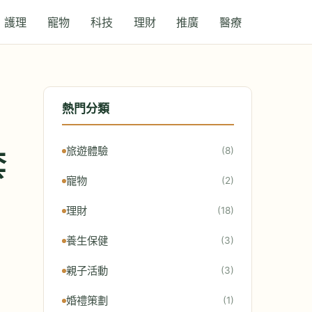
護理
寵物
科技
理財
推廣
醫療
熱門分類
旅遊體驗
(8)
套
寵物
(2)
理財
(18)
養生保健
(3)
親子活動
(3)
婚禮策劃
(1)