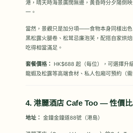
港，晴天時海景廣闊無邊，黃昏時分夕陽倒映
一。
當然，景觀只是加分項——食物本身同樣出色
黑松露火腿卷、松茸忌廉泡芙，配搭自家烘焙
吃得相當滿足。
套餐價格：
HK$688 起（每位），可選擇升
龍蝦及松露等高端食材、私人包廂可預約（需
4. 港麗酒店 Cafe Too — 性價
地址：
金鐘金鐘道88號（港島）