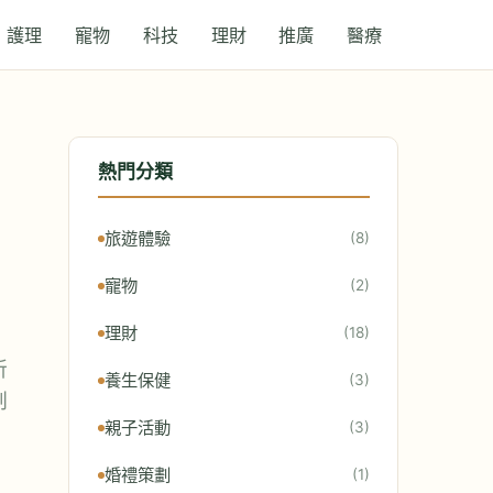
護理
寵物
科技
理財
推廣
醫療
熱門分類
旅遊體驗
(8)
寵物
(2)
理財
(18)
所
養生保健
(3)
制
親子活動
(3)
婚禮策劃
(1)