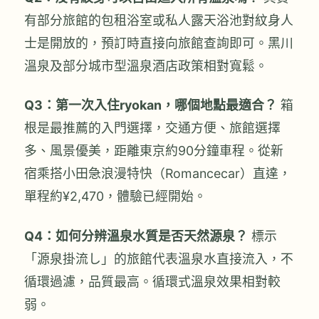
有部分旅館的包租浴室或私人露天浴池對紋身人
士是開放的，預訂時直接向旅館查詢即可。黑川
溫泉及部分城市型溫泉酒店政策相對寬鬆。
Q3：第一次入住ryokan，哪個地點最適合？
箱
根是最推薦的入門選擇，交通方便、旅館選擇
多、風景優美，距離東京約90分鐘車程。從新
宿乘搭小田急浪漫特快（Romancecar）直達，
單程約¥2,470，體驗已經開始。
Q4：如何分辨溫泉水質是否天然源泉？
標示
「源泉掛流し」的旅館代表溫泉水直接流入，不
循環過濾，品質最高。循環式溫泉效果相對較
弱。