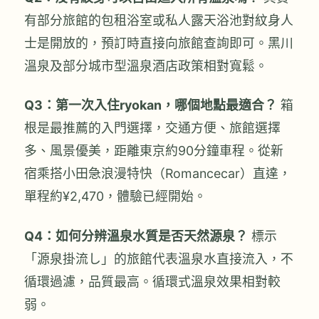
有部分旅館的包租浴室或私人露天浴池對紋身人
士是開放的，預訂時直接向旅館查詢即可。黑川
溫泉及部分城市型溫泉酒店政策相對寬鬆。
Q3：第一次入住ryokan，哪個地點最適合？
箱
根是最推薦的入門選擇，交通方便、旅館選擇
多、風景優美，距離東京約90分鐘車程。從新
宿乘搭小田急浪漫特快（Romancecar）直達，
單程約¥2,470，體驗已經開始。
Q4：如何分辨溫泉水質是否天然源泉？
標示
「源泉掛流し」的旅館代表溫泉水直接流入，不
循環過濾，品質最高。循環式溫泉效果相對較
弱。